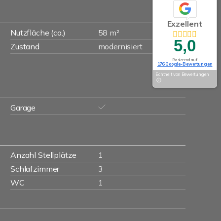
Exzellent
Nutzfläche (ca.)
58 m²
5,0
Zustand
modernisiert
Basierend auf
176 Google-Bewertungen
Echtheit von Bewertungen
Garage
Anzahl Stellplätze
1
Schlafzimmer
3
WC
1