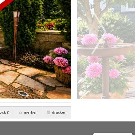
ock (
)
merken
drucken