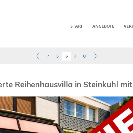
START
ANGEBOTE
VER
4
5
6
7
8
erte Reihenhausvilla in Steinkuhl mi