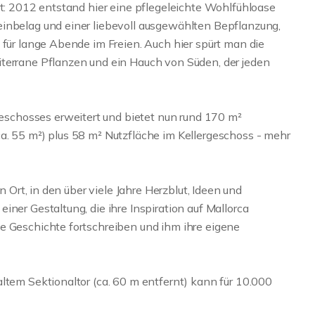
rt: 2012 entstand hier eine pflegeleichte Wohlfühloase
einbelag und einer liebevoll ausgewählten Bepflanzung,
 für lange Abende im Freien. Auch hier spürt man die
terrane Pflanzen und ein Hauch von Süden, der jeden
chosses erweitert und bietet nun rund 170 m²
a. 55 m²) plus 58 m² Nutzfläche im Kellergeschoss - mehr
n Ort, in den über viele Jahre Herzblut, Ideen und
ner Gestaltung, die ihre Inspiration auf Mallorca
e Geschichte fortschreiben und ihm ihre eigene
ltem Sektionaltor (ca. 60 m entfernt) kann für 10.000