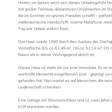
Hinten im Garten setzt sich dieses Urlaubsgefühl fo
mit großer Terrasse, dekorativen Ornamenten im St
die im Sommer ein grünes Paradies schafft - perfekt
mallorquinische Handschrift: warme Naturtöne, medi
Tag wie Urlaub wirken lässt.
Das Haus wurde 1995 durch den Ausbau des Dachges
Wohnfläche (EG ca. 61,49 m², OG ca. 53,14 m², DG c
Raum, als in dieser Wohngegend üblich ist.
Dieses Haus ist mehr als nur eine Immobilie. Es ist ei
wertvolle Momente eingeflossen sind - geprägt von ei
gefunden hat. Nun wartet es auf Menschen, die sein
Leidenschaft schenken.
Eine Garage mit Stromanschluss und ca. zwei Jahre a
EUR erworben werden.