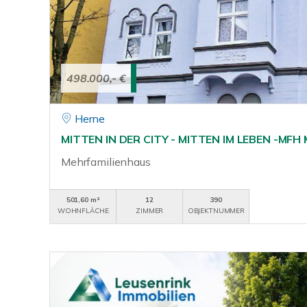
498.000,- €
Herne
MITTEN IN DER CITY - MITTEN IM LEBEN -MFH
Mehrfamilienhaus
501,60 m²
12
390
WOHNFLÄCHE
ZIMMER
OBJEKTNUMMER