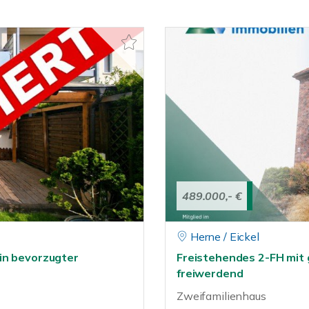
489.000,- €
Herne / Eickel
in bevorzugter
Freistehendes 2-FH mit
freiwerdend
Zweifamilienhaus