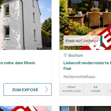
Preis auf Anfrage
Bochum
en nahe dem Rhein
Liebevoll modernisierte 
Flair
Reihenmittelhaus
170 m²
5,5
ZUM EXPOSÉ
WOHNFLÄCHE
ZIMMER
O