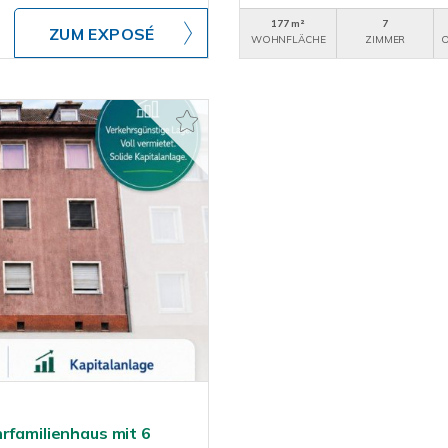
177 m²
7
ZUM EXPOSÉ
WOHNFLÄCHE
ZIMMER
O
rfamilienhaus mit 6