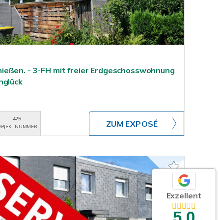
ießen. - 3-FH mit freier Erdgeschosswohnung
nglück
475
ZUM EXPOSÉ
BJEKTNUMMER
Exzellent
5,0