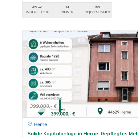
472 m²
14
459
WOHNFLÄCHE
ZIMMER
OBJEKTNUMMER
399.000,- €
Herne
Solide Kapitalanlage in Herne: Gepflegtes Meh