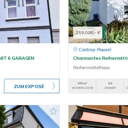
259.000,- €
Castrop-Rauxel
 MIT 6 GARAGEN
Charmantes Reihenmitte
Reihenmittelhaus
103 m²
4,5
ZUM EXPOSÉ
WOHNFLÄCHE
ZIMMER
O