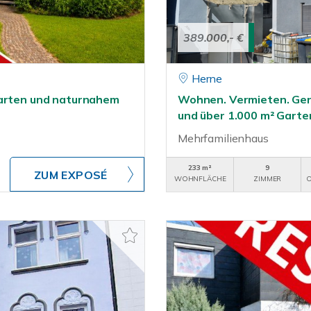
389.000,- €
Herne
Garten und naturnahem
Wohnen. Vermieten. Gen
und über 1.000 m² Garte
Mehrfamilienhaus
233 m²
9
ZUM EXPOSÉ
WOHNFLÄCHE
ZIMMER
O