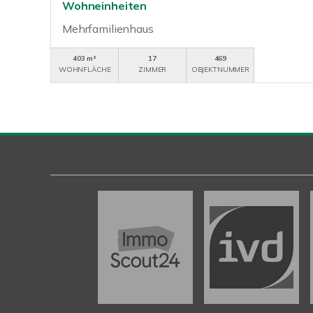
Wohneinheiten
Mehrfamilienhaus
403 m²
17
469
WOHNFLÄCHE
ZIMMER
OBJEKTNUMMER