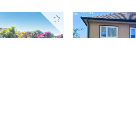
149.000,- €
Herne / Eickel
Balkon und Garage.
Zwei vermietete Eigent
Etagenwohnung