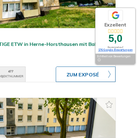
Exzellent
5,0
GE ETW in Herne-Horsthausen mit Balkon
Basierend auf
176 Google-Bewertungen
Echtheit von Bewertungen
477
ZUM EXPOSÉ
BJEKTNUMMER