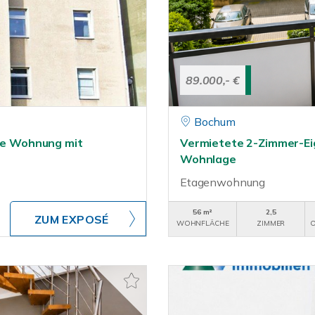
89.000,- €
Bochum
rte Wohnung mit
Vermietete 2-Zimmer-Ei
Wohnlage
Etagenwohnung
56 m²
2,5
ZUM EXPOSÉ
WOHNFLÄCHE
ZIMMER
O