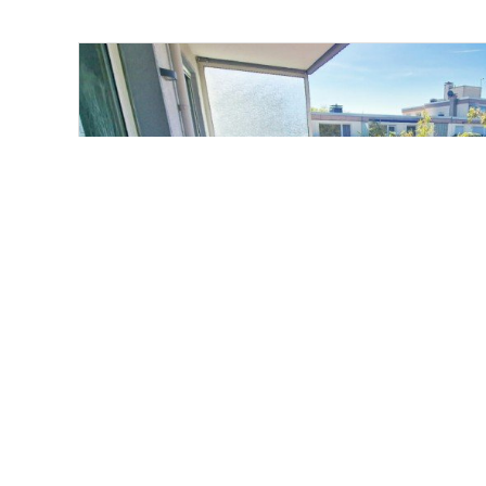
159.000,- €
Herne / Eickel
Vermietete 3-Zimmer-Eigentumswohnung mit 
Solide Kapitalanlage in begehrter Lage
Etagenwohnung