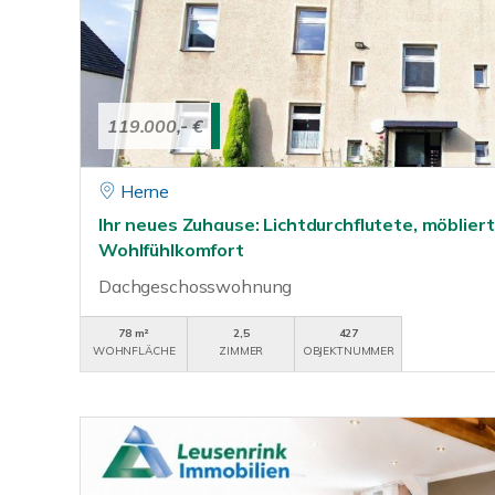
119.000,- €
Herne
Ihr neues Zuhause: Lichtdurchflutete, möblie
Wohlfühlkomfort
Dachgeschosswohnung
78 m²
2,5
427
WOHNFLÄCHE
ZIMMER
OBJEKTNUMMER