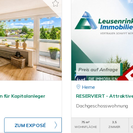
Preis auf Anfrage
Herne
 für Kapitalanleger
RESERVIERT - Attraktiv
Dachgeschosswohnung
75 m²
3,5
ZUM EXPOSÉ
WOHNFLÄCHE
ZIMMER
O