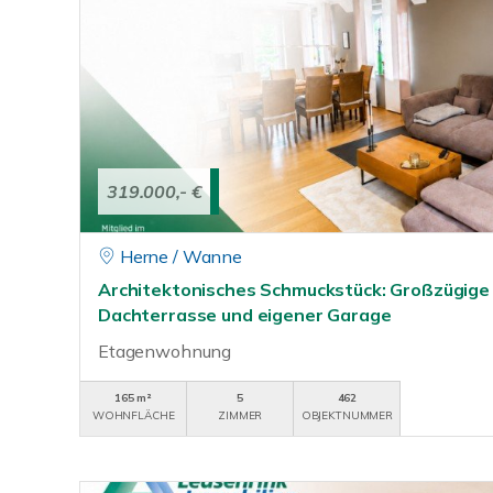
319.000,- €
Herne / Wanne
Architektonisches Schmuckstück: Großzügige
Dachterrasse und eigener Garage
Etagenwohnung
165 m²
5
462
WOHNFLÄCHE
ZIMMER
OBJEKTNUMMER