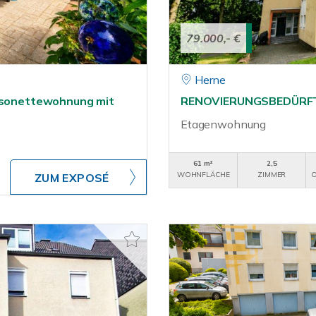
79.000,- €
Herne
aisonettewohnung mit
RENOVIERUNGSBEDÜRFTI
Etagenwohnung
61 m²
2,5
WOHNFLÄCHE
ZIMMER
O
ZUM EXPOSÉ