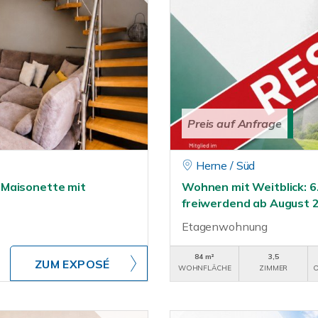
Preis auf Anfrage
Herne / Süd
 Maisonette mit
Wohnen mit Weitblick: 6
freiwerdend ab August 
Etagenwohnung
84 m²
3,5
ZUM EXPOSÉ
WOHNFLÄCHE
ZIMMER
O