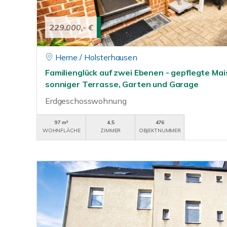
229.000,- €
Herne / Holsterhausen
Familienglück auf zwei Ebenen - gepflegte M
sonniger Terrasse, Garten und Garage
Erdgeschosswohnung
97 m²
4,5
476
WOHNFLÄCHE
ZIMMER
OBJEKTNUMMER