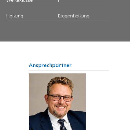
Werteklasse
F
Heizung
Etagenheizung
Ansprechpartner