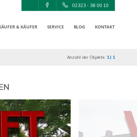
02323 - 38 00 10
KÄUFER & KÄUFER
SERVICE
BLOG
KONTAKT
Anzahl der Objekte:
1 | 1
BEN