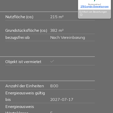
Basierend auf
178 Google-Bewertungen
Echtheit von Bewertungen
Nutzfläche (ca.)
215 m²
Grundstücksfläche (ca.)
382 m²
bezugsfrei ab
Nach Vereinbarung
Objekt ist vermietet
Anzahl der Einheiten
8.00
Energieausweis gültig
bis
2027-07-17
Energieausweis