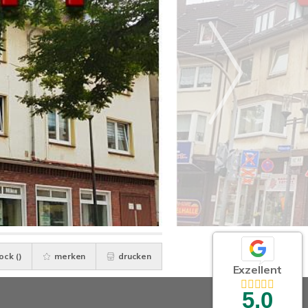
ock (
)
merken
drucken
Exzellent
5,0