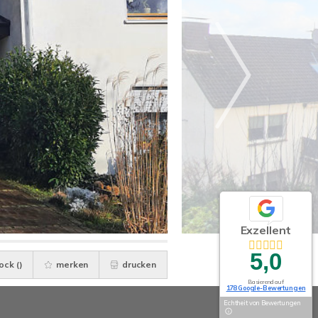
Exzellent
5,0
ock (
)
merken
drucken
Basierend auf
178 Google-Bewertungen
Echtheit von Bewertungen