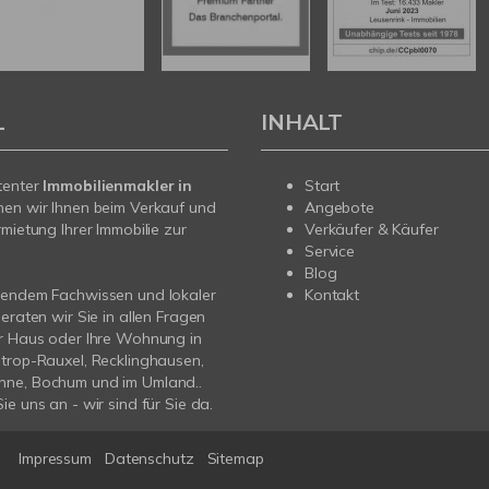
L
INHALT
tenter
Immobilienmakler in
Start
hen wir Ihnen beim Verkauf und
Angebote
rmietung Ihrer Immobilie zur
Verkäufer & Käufer
Service
Blog
sendem Fachwissen und lokaler
Kontakt
beraten wir Sie in allen Fragen
r Haus oder Ihre Wohnung in
trop-Rauxel, Recklinghausen,
ne, Bochum und im Umland..
ie uns an - wir sind für Sie da.
Impressum
Datenschutz
Sitemap