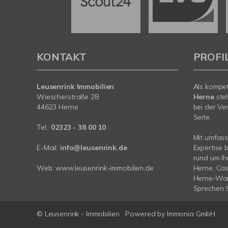
KONTAKT
PROFI
Leusenrink Immobilien
Als kompe
Wiescherstraße 28
Herne
ste
44623 Herne
bei der Ve
Seite.
Tel.:
02323 - 38 00 10
Mit umfas
E-Mail:
info@leusenrink.de
Expertise 
rund um Ih
Web:
www.leusenrink-immobilien.de
Herne, Cas
Herne-Wan
Sprechen S
© Leusenrink - Immobilien
Powered by Immonia GmbH