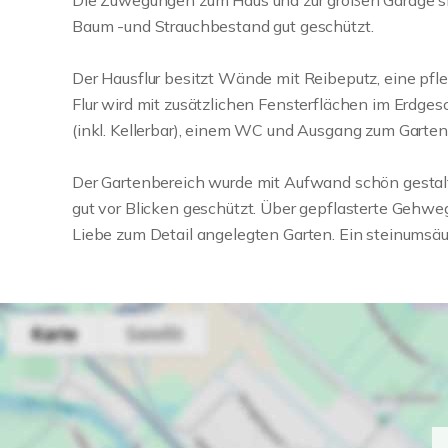
Die Zuwegungen zum Haus und zur großen Garage si
Baum -und Strauchbestand gut geschützt.
Der Hausflur besitzt Wände mit Reibeputz, eine pfl
Flur wird mit zusätzlichen Fensterflächen im Erdges
(inkl. Kellerbar), einem WC und Ausgang zum Garten
Der Gartenbereich wurde mit Aufwand schön gestalt
gut vor Blicken geschützt. Über gepflasterte Gehwe
Liebe zum Detail angelegten Garten. Ein steinumsä