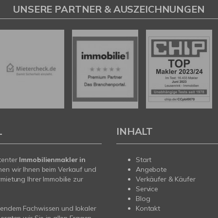
UNSERE PARTNER & AUSZEICHNUNGEN
L
INHALT
tenter
Immobilienmakler in
Start
hen wir Ihnen beim Verkauf und
Angebote
rmietung Ihrer Immobilie zur
Verkäufer & Käufer
Service
Blog
sendem Fachwissen und lokaler
Kontakt