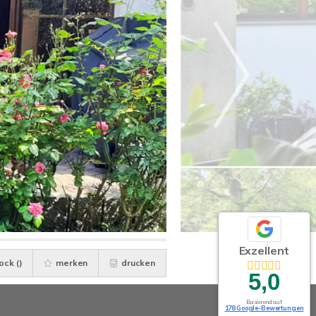
Exzellent
ock (
)
merken
drucken
5,0
Basierend auf
178 Google-Bewertungen