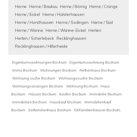
Herne
Herne / Baukau
Herne / Börnig
Herne / Crange
Herne / Eickel
Herne / Holsterhausen
Herne / Horsthausen
Herne / Sodingen
Herne / Süd
Herne / Wanne
Herne / Wanne-Eickel
Herten
Herten / Scherlebeck
Recklinghausen
Recklinghausen / Hillerheide
Eigentumswohnungen Bochum
Eigentumswohnung Bochum
Immo Bochum
Wohnungen Bochum
Reihenhaus Bochum
Wohnung suche Bochum
Wohnungssuche Bochum
Wohnungsanzeigen Bochum
Wohnung Bochum
Haus
Bochum
Häuser Bochum
kaufen Bochum
Immobilie Bochum
Immobilien Bochum
Hauskauf Bochum
Immobilienkauf
Bochum
Einfamilienhaus Bochum
Einfamilienhäuser Bochum