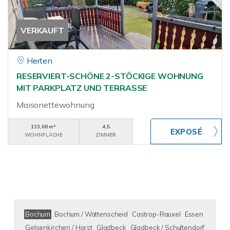
VERKAUFT
Herten
RESERVIERT-SCHÖNE 2-STÖCKIGE WOHNUNG
MIT PARKPLATZ UND TERRASSE
Maisonettewohnung
113,68 m²
4,5
WOHNFLÄCHE
ZIMMER
Bochum
Bochum / Wattenscheid
Castrop-Rauxel
Essen
Gelsenkirchen / Horst
Gladbeck
Gladbeck / Schultendorf