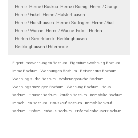
Herne
Herne / Baukau
Herne / Börnig
Herne / Crange
Herne / Eickel
Herne / Holsterhausen
Herne / Horsthausen
Herne / Sodingen
Herne / Süd
Herne / Wanne
Herne / Wanne-Eickel
Herten
Herten / Scherlebeck
Recklinghausen
Recklinghausen / Hillerheide
Eigentumswohnungen Bochum
Eigentumswohnung Bochum
Immo Bochum
Wohnungen Bochum
Reihenhaus Bochum
Wohnung suche Bochum
Wohnungssuche Bochum
Wohnungsanzeigen Bochum
Wohnung Bochum
Haus
Bochum
Häuser Bochum
kaufen Bochum
Immobilie Bochum
Immobilien Bochum
Hauskauf Bochum
Immobilienkauf
Bochum
Einfamilienhaus Bochum
Einfamilienhäuser Bochum