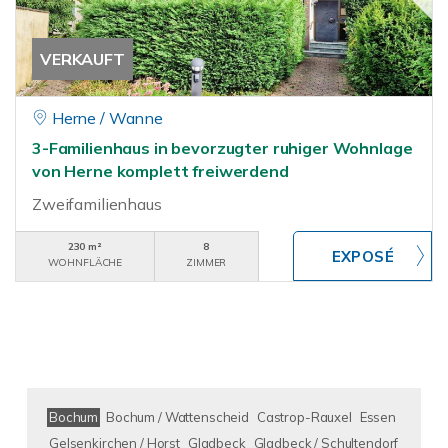
VERKAUFT
Herne / Wanne
3-Familienhaus in bevorzugter ruhiger Wohnlage
von Herne komplett freiwerdend
Zweifamilienhaus
230 m²
8
WOHNFLÄCHE
ZIMMER
Bochum
Bochum / Wattenscheid
Castrop-Rauxel
Essen
Gelsenkirchen / Horst
Gladbeck
Gladbeck / Schultendorf