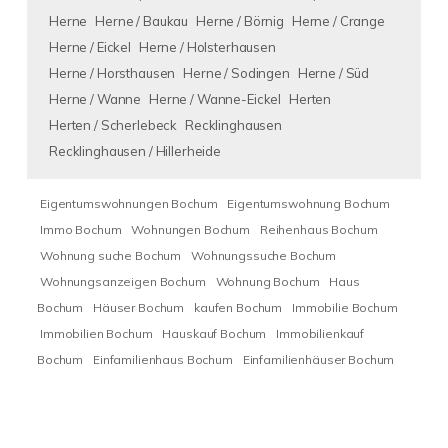
Herne
Herne / Baukau
Herne / Börnig
Herne / Crange
Herne / Eickel
Herne / Holsterhausen
Herne / Horsthausen
Herne / Sodingen
Herne / Süd
Herne / Wanne
Herne / Wanne-Eickel
Herten
Herten / Scherlebeck
Recklinghausen
Recklinghausen / Hillerheide
Eigentumswohnungen Bochum
Eigentumswohnung Bochum
Immo Bochum
Wohnungen Bochum
Reihenhaus Bochum
Wohnung suche Bochum
Wohnungssuche Bochum
Wohnungsanzeigen Bochum
Wohnung Bochum
Haus
Bochum
Häuser Bochum
kaufen Bochum
Immobilie Bochum
Immobilien Bochum
Hauskauf Bochum
Immobilienkauf
Bochum
Einfamilienhaus Bochum
Einfamilienhäuser Bochum