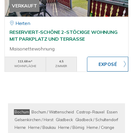
VERKAUFT
Herten
RESERVIERT-SCHÖNE 2-STÖCKIGE WOHNUNG
MIT PARKPLATZ UND TERRASSE
Maisonettewohnung
113,68 m²
4,5
WOHNFLÄCHE
ZIMMER
Bochum
Bochum / Wattenscheid
Castrop-Rauxel
Essen
Gelsenkirchen / Horst
Gladbeck
Gladbeck / Schultendorf
Herne
Herne / Baukau
Herne / Börnig
Herne / Crange