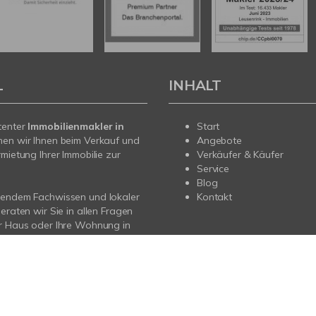
L
INHALT
tenter
Immobilienmakler in
Start
hen wir Ihnen beim Verkauf und
Angebote
rmietung Ihrer Immobilie zur
Verkäufer & Käufer
Service
Blog
sendem Fachwissen und lokaler
Kontakt
beraten wir Sie in allen Fragen
r Haus oder Ihre Wohnung in
trop-Rauxel, Recklinghausen,
ne, Bochum und im Umland..
ie uns an - wir sind für Sie da.
Impressum
Datenschutz
Sitemap