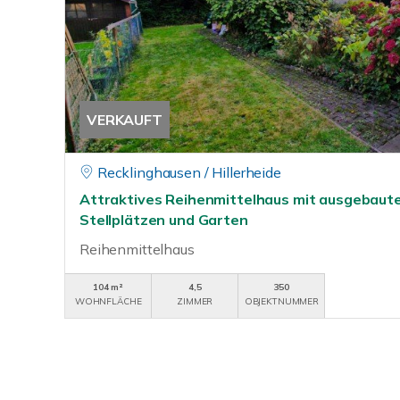
VERKAUFT
Recklinghausen / Hillerheide
Attraktives Reihenmittelhaus mit ausgebau
Stellplätzen und Garten
Reihenmittelhaus
104 m²
4,5
350
WOHNFLÄCHE
ZIMMER
OBJEKTNUMMER