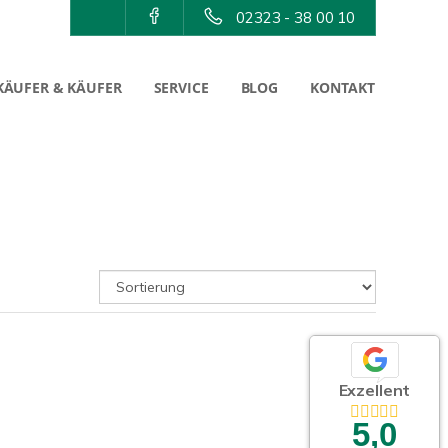
02323 - 38 00 10
KÄUFER & KÄUFER
SERVICE
BLOG
KONTAKT
Exzellent
5,0