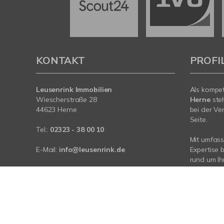
KONTAKT
PROFI
Leusenrink Immobilien
Als kompe
Wiescherstraße 28
Herne
ste
44623 Herne
bei der Ve
Seite.
Tel.:
02323 - 38 00 10
Mit umfas
E-Mail:
info@leusenrink.de
Expertise 
rund um Ih
Web:
www.leusenrink-immobilien.de
Herne, Cas
Herne-Wan
Sprechen S
© Leusenrink - Immobilien
Powered by Immonia GmbH