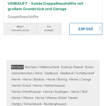
VERKAUFT - Solide Doppelhaushälfte mit
großem Grundstück und Garage
Doppelhaushälfte
85 m²
3,5
WOHNFLÄCHE
ZIMMER
Bochum
Bochum / Wattenscheid
Castrop-Rauxel
Essen
Gelsenkirchen / Horst
Gladbeck
Gladbeck / Schultendorf
Herne
Herne / Baukau
Herne / Börnig
Herne / Crange
Herne / Eickel
Herne / Holsterhausen
Herne / Horsthausen
Herne / Sodingen
Herne / Süd
Herne / Wanne
Herne / Wanne-Eickel
Herten
Herten / Scherlebeck
Recklinghausen