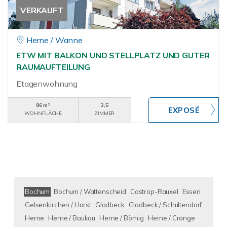
VERKAUFT
Herne / Wanne
ETW MIT BALKON UND STELLPLATZ UND GUTER
RAUMAUFTEILUNG
Etagenwohnung
86 m²
3,5
WOHNFLÄCHE
ZIMMER
Bochum
Bochum / Wattenscheid
Castrop-Rauxel
Essen
Gelsenkirchen / Horst
Gladbeck
Gladbeck / Schultendorf
Herne
Herne / Baukau
Herne / Börnig
Herne / Crange