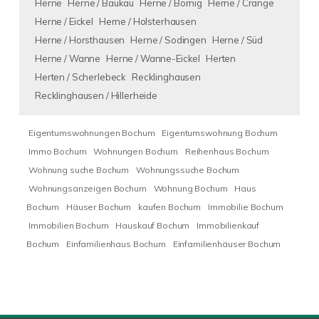
Herne
Herne / Baukau
Herne / Börnig
Herne / Crange
Herne / Eickel
Herne / Holsterhausen
Herne / Horsthausen
Herne / Sodingen
Herne / Süd
Herne / Wanne
Herne / Wanne-Eickel
Herten
Herten / Scherlebeck
Recklinghausen
Recklinghausen / Hillerheide
Eigentumswohnungen Bochum
Eigentumswohnung Bochum
Immo Bochum
Wohnungen Bochum
Reihenhaus Bochum
Wohnung suche Bochum
Wohnungssuche Bochum
Wohnungsanzeigen Bochum
Wohnung Bochum
Haus
Bochum
Häuser Bochum
kaufen Bochum
Immobilie Bochum
Immobilien Bochum
Hauskauf Bochum
Immobilienkauf
Bochum
Einfamilienhaus Bochum
Einfamilienhäuser Bochum