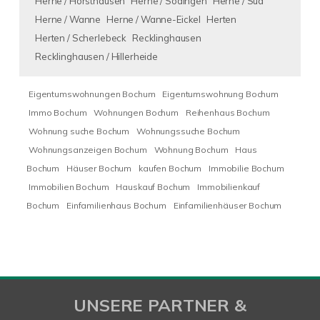
Herne / Horsthausen
Herne / Sodingen
Herne / Süd
Herne / Wanne
Herne / Wanne-Eickel
Herten
Herten / Scherlebeck
Recklinghausen
Recklinghausen / Hillerheide
Eigentumswohnungen Bochum
Eigentumswohnung Bochum
Immo Bochum
Wohnungen Bochum
Reihenhaus Bochum
Wohnung suche Bochum
Wohnungssuche Bochum
Wohnungsanzeigen Bochum
Wohnung Bochum
Haus
Bochum
Häuser Bochum
kaufen Bochum
Immobilie Bochum
Immobilien Bochum
Hauskauf Bochum
Immobilienkauf
Bochum
Einfamilienhaus Bochum
Einfamilienhäuser Bochum
UNSERE PARTNER &