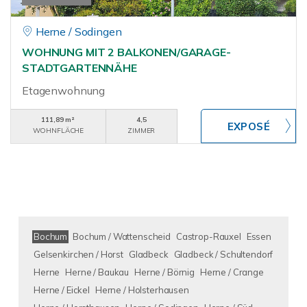
Herne / Sodingen
WOHNUNG MIT 2 BALKONEN/GARAGE-
STADTGARTENNÄHE
Etagenwohnung
111,89 m²
4,5
WOHNFLÄCHE
ZIMMER
Bochum
Bochum / Wattenscheid
Castrop-Rauxel
Essen
Gelsenkirchen / Horst
Gladbeck
Gladbeck / Schultendorf
Herne
Herne / Baukau
Herne / Börnig
Herne / Crange
Herne / Eickel
Herne / Holsterhausen