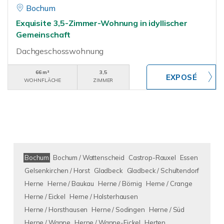
Bochum
Exquisite 3,5-Zimmer-Wohnung in idyllischer
Gemeinschaft
Dachgeschosswohnung
66 m²
3,5
WOHNFLÄCHE
ZIMMER
Bochum
Bochum / Wattenscheid
Castrop-Rauxel
Essen
Gelsenkirchen / Horst
Gladbeck
Gladbeck / Schultendorf
Herne
Herne / Baukau
Herne / Börnig
Herne / Crange
Herne / Eickel
Herne / Holsterhausen
Herne / Horsthausen
Herne / Sodingen
Herne / Süd
Herne / Wanne
Herne / Wanne-Eickel
Herten